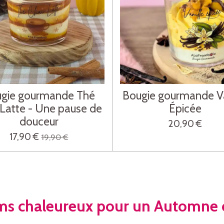
gie gourmande Thé
Bougie gourmande Va
 Latte - Une pause de
Épicée
douceur
20,90 €
17,90 €
19,90 €
ms chaleureux pour un Automne