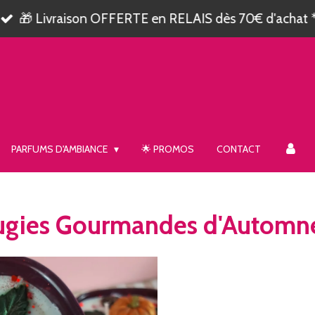
🎁 Livraison OFFERTE en RELAIS dès 70€ d'achat 
PARFUMS D'AMBIANCE
🌟 PROMOS
CONTACT
ugies Gourmandes d'Autom