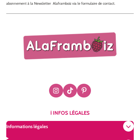
abonnement à la Newsletter Alaframboiz via le formulaire de contact.
I
T
P
n
i
i
s
k
n
t
T
t
ℹ️ INFOS LÉGALES
a
o
e
g
k
r
Informations légales
r
e
a
s