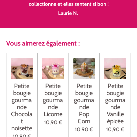
collectionne et elles sentent si bon !
Laurie N.
Vous aimerez également :
Petite
Petite
Petite
Petite
bougie
bougie
bougie
bougie
gourma
gourma
gourma
gourma
nde
nde
nde
nde
Chocola
Licorne
Pop
Vanille
t
Corn
épicée
10,90 €
noisette
10,90 €
10,90 €
10,90 €