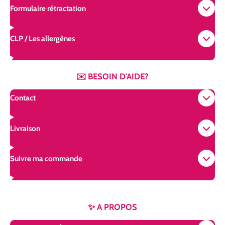
m
t
Formulaire rétractation
CLP / Les allergènes
✉️ BESOIN D'AIDE?
Contact
Livraison
Suivre ma commande
✨ A PROPOS