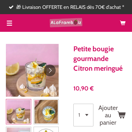
🎁 Livraison OFFERTE en RELAIS dès 70€ d'achat *
Passer
au
contenu
principal
Petite bougie
gourmande
Citron meringué
10,90 €
Ajouter
au
panier