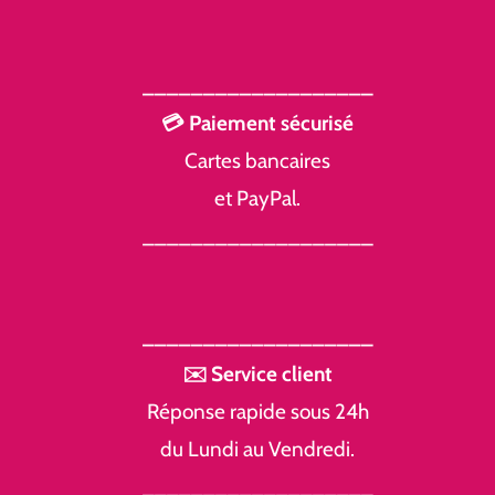
___________________
💳 Paiement sécurisé
Cartes bancaires
et PayPal.
___________________
___________________
✉️ Service client
Réponse rapide sous 24h
du Lundi au Vendredi.
___________________