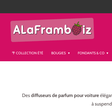
Passer
au
contenu
principal
🌴 COLLECTION ÉTÉ
BOUGIES
FONDANTS & CO
Des
diffuseurs de parfum pour voiture
élégan
à suspendr