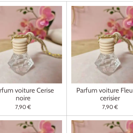
rfum voiture Cerise
Parfum voiture Fleu
noire
cerisier
7,90 €
7,90 €