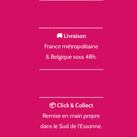
___________________
🚚 Livraison
France métropolitaine
& Belgique sous 48h.
___________________
___________________
📦 Click & Collect
Remise en main propre
dans le Sud de l'Essonne.
___________________