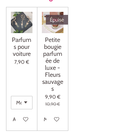
Épuisé
Parfum
Petite
s pour
bougie
voiture
parfum
ée de
7,90 €
luxe -
Fleurs
sauvage
s
9,90 €
10,90 €
Ajouter au panier
M'avertir si disponible