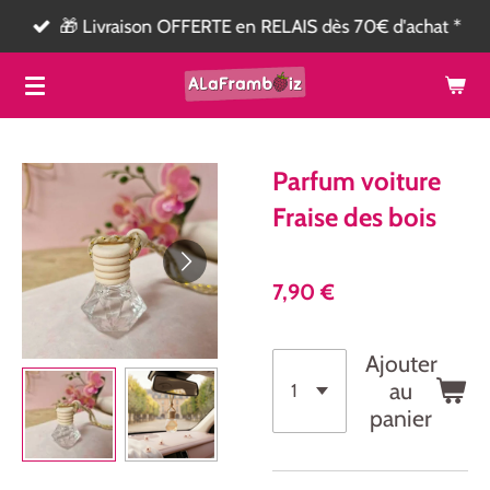
🎁 Livraison OFFERTE en RELAIS dès 70€ d'achat *
Passer
au
contenu
principal
Parfum voiture
Fraise des bois
7,90 €
Ajouter
au
panier