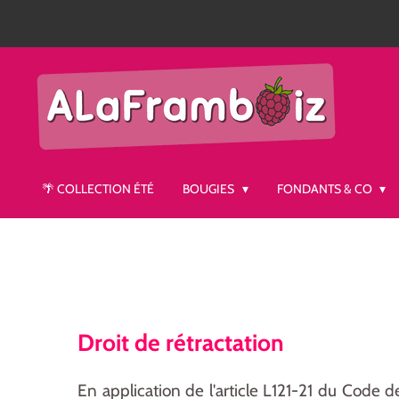
Passer
au
contenu
principal
🌴 COLLECTION ÉTÉ
BOUGIES
FONDANTS & CO
Droit de rétractation
En application de l'article L121-21 du Code d