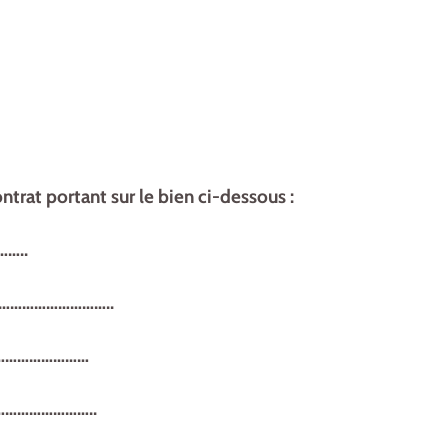
ontrat portant sur le bien ci-dessous :
…..
…………………………..
………………………
……………………..