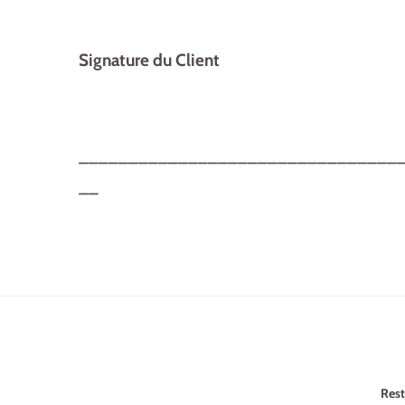
Signature du Client
________________________________
__
Rest