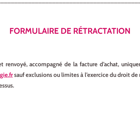
_________________________________________
FORMULAIRE DE RÉTRACTATION
et renvoyé,
accompagné de la facture d’achat
, unique
ie.fr
sauf exclusions ou limites à l’exercice du droit de
essus.