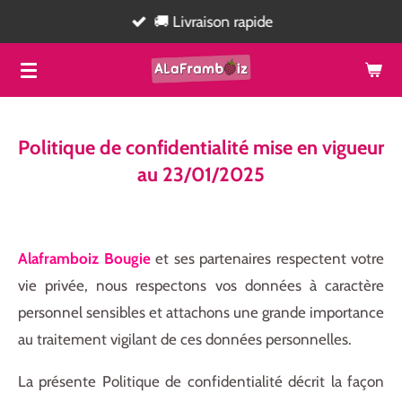
🚚 Livraison rapide
Passer
au
contenu
principal
Politique de confidentialité mise en vigueur
au 23/01/2025
Alaframboiz Bougie
et ses partenaires respectent votre
vie privée, nous respectons vos données à caractère
personnel sensibles et attachons une grande importance
au traitement vigilant de ces données personnelles.
La présente Politique de confidentialité décrit la façon