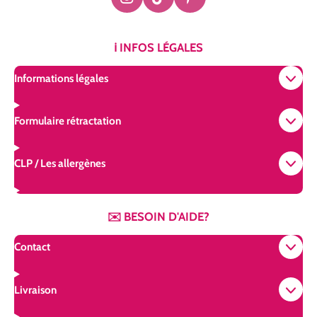
I
T
P
n
i
i
s
k
n
t
T
t
ℹ️ INFOS LÉGALES
a
o
e
g
k
r
Informations légales
r
e
a
s
m
t
Formulaire rétractation
CLP / Les allergènes
✉️ BESOIN D'AIDE?
Contact
Livraison