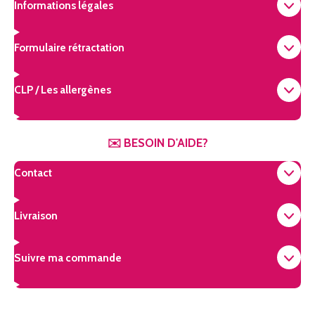
g
k
r
Informations légales
r
e
a
s
m
t
Formulaire rétractation
CLP / Les allergènes
✉️ BESOIN D'AIDE?
Contact
Livraison
Suivre ma commande