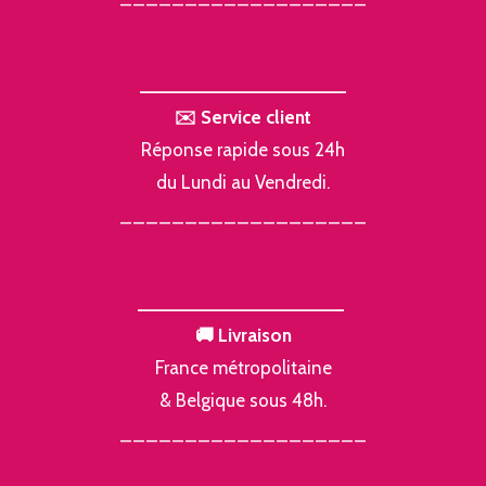
___________________
✉️ Service client
Réponse rapide sous 24h
du Lundi au Vendredi.
___________________
___________________
🚚 Livraison
France métropolitaine
& Belgique sous 48h.
___________________