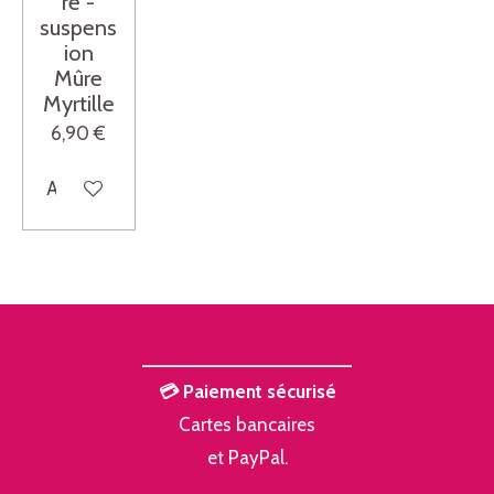
re -
suspens
ion
Mûre
Myrtille
6,90 €
Ajouter au panier
___________________
💳 Paiement sécurisé
Cartes bancaires
et PayPal.
___________________