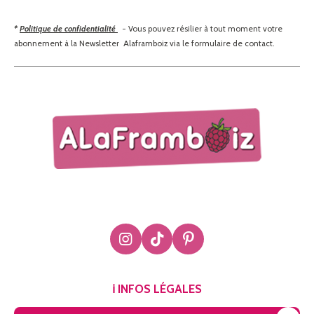
*
Politique de confidentialité
- Vous pouvez résilier à tout moment votre
abonnement à la Newsletter Alaframboiz via le formulaire de contact.
I
T
P
n
i
i
s
k
n
t
T
t
ℹ️ INFOS LÉGALES
a
o
e