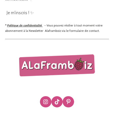
Je m'inscris ! ✨
*
Politique de confidentialité
- Vous pouvez résilier à tout moment votre
abonnement à la Newsletter Alaframboiz via le formulaire de contact.
I
T
P
n
i
i