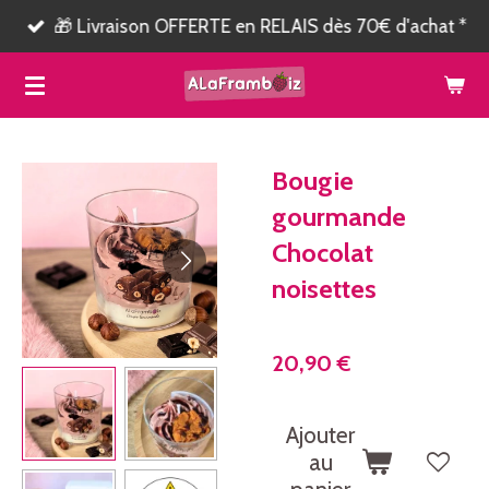
🎁 Livraison OFFERTE en RELAIS dès 70€ d'achat *
Passer
au
contenu
principal
Bougie
gourmande
Chocolat
noisettes
20,90 €
Ajouter
au