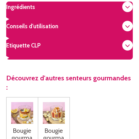
Ingrédients
Conseils d'utilisation
Etiquette CLP
Découvrez d'autres senteurs gourmandes
:
Bougie
Bougie
gourma
gourma