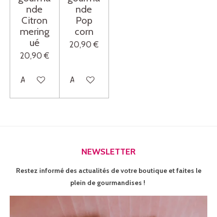
nde
nde
Citron
Pop
mering
corn
ué
20,90 €
20,90 €
Ajouter au panier
Ajouter au panier
NEWSLETTER
Restez informé des actualités de votre boutique et faites le
plein de gourmandises !