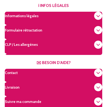
s
k
n
t
T
t
ℹ️ INFOS LÉGALES
a
o
e
g
k
r
Informations légales
r
e
a
s
m
t
Formulaire rétractation
CLP / Les allergènes
✉️ BESOIN D'AIDE?
Contact
Livraison
Suivre ma commande