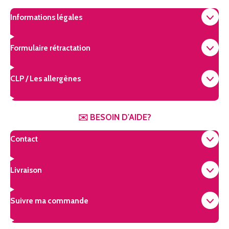
a
o
e
g
k
r
Informations légales
r
e
a
s
m
t
Formulaire rétractation
CLP / Les allergènes
✉️ BESOIN D'AIDE?
Contact
Livraison
Suivre ma commande