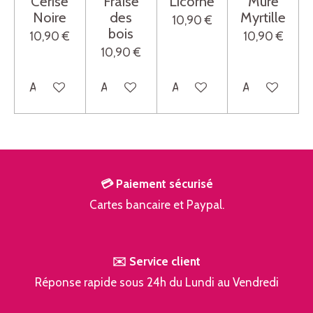
Cerise
Fraise
Licorne
Mûre
Noire
des
Myrtille
10,90 €
bois
10,90 €
10,90 €
10,90 €
Ajouter au panier
Ajouter au panier
Ajouter au panier
Ajouter au pa
💳 Paiement sécurisé
Cartes bancaire et Paypal.
✉️ Service client
Réponse rapide sous 24h du Lundi au Vendredi