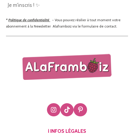
Je m'inscris ! ✨
*
Politique de confidentialité
- Vous pouvez résilier à tout moment votre
abonnement à la Newsletter Alaframboiz via le formulaire de contact.
I
T
P
n
i
i
s
k
n
t
T
t
ℹ️ INFOS LÉGALES