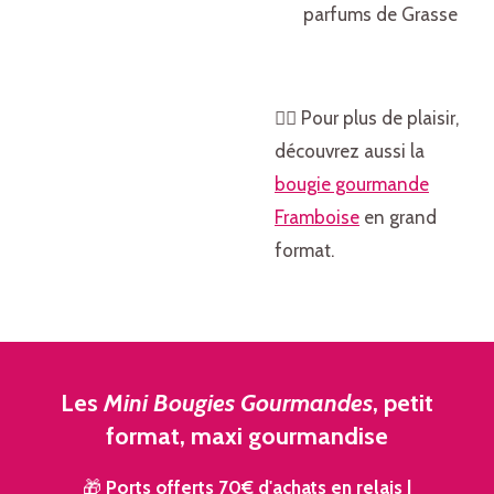
parfums de Grasse
👉🏻 Pour plus de plaisir,
découvrez aussi la
bougie gourmande
Framboise
en grand
format.
Les
Mini Bougies Gourmandes
, petit
format, maxi gourmandise
🎁
Ports offerts 70€ d'achats en relais
|