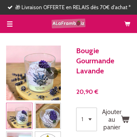
🎁 Livraison OFFERTE en RELAIS dès 70€ d'achat *
Passer
au
contenu
principal
Bougie
Gourmande
Lavande
20,90 €
Ajouter
au
panier