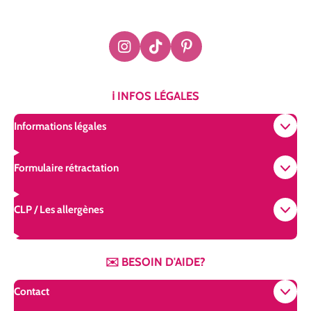
I
T
P
n
i
i
s
k
n
t
T
t
ℹ️ INFOS LÉGALES
a
o
e
g
k
r
Informations légales
r
e
a
s
m
t
Formulaire rétractation
CLP / Les allergènes
✉️ BESOIN D'AIDE?
Contact