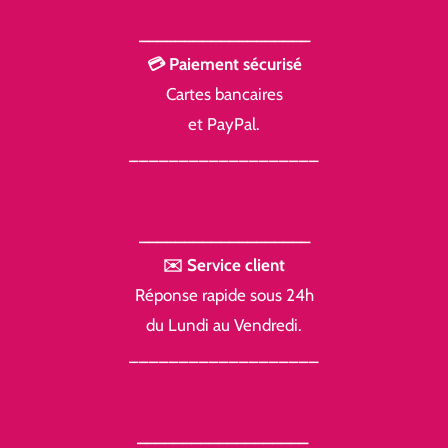
___________________
💳 Paiement sécurisé
Cartes bancaires
et PayPal.
___________________
___________________
✉️ Service client
Réponse rapide sous 24h
du Lundi au Vendredi.
___________________
___________________