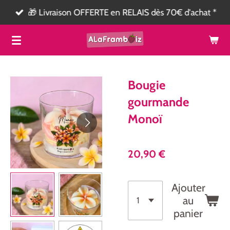
🎁 Livraison OFFERTE en RELAIS dès 70€ d'achat *
Passer
au
contenu
principal
Bougie
gourmande
Monoï
20,90 €
Ajouter
au
panier