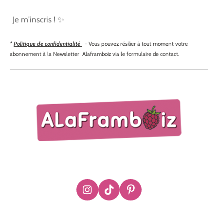
Je m'inscris ! ✨
*
Politique de confidentialité
- Vous pouvez résilier à tout moment votre
abonnement à la Newsletter Alaframboiz via le formulaire de contact.
I
T
P
n
i
i
s
k
n