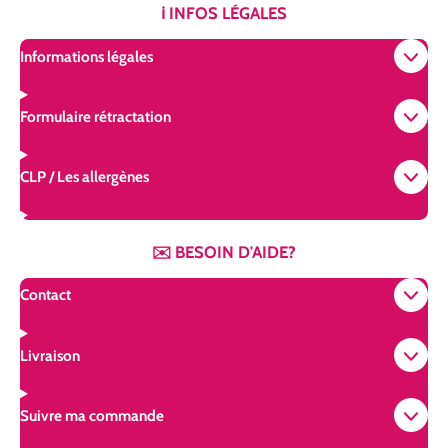
t
T
t
ℹ️ INFOS LÉGALES
a
o
e
g
k
r
Informations légales
r
e
a
s
m
t
Formulaire rétractation
CLP / Les allergènes
✉️ BESOIN D'AIDE?
Contact
Livraison
Suivre ma commande