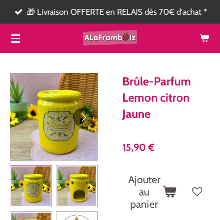
🎁 Livraison OFFERTE en RELAIS dès 70€ d'achat *
Passer
au
contenu
principal
Brûle-Parfum
Lemon citron
Jaune
15,90 €
Ajouter
au
panier