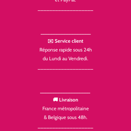
___________________
___________________
✉️ Service client
Réponse rapide sous 24h
du Lundi au Vendredi.
___________________
___________________
🚚 Livraison
France métropolitaine
& Belgique sous 48h.
___________________