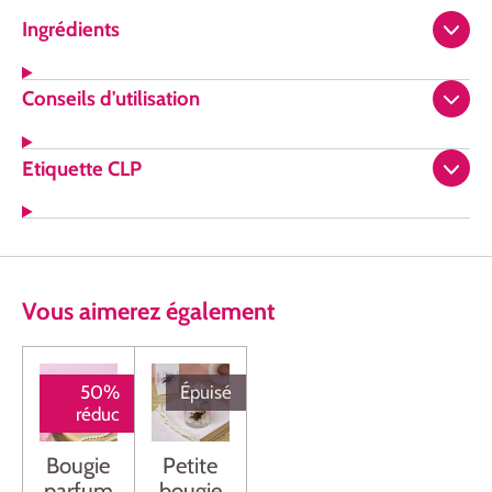
Ingrédients
Conseils d'utilisation
Etiquette CLP
Vous
aimerez
également
50%
Épuisé
réduc
Bougie
Petite
parfum
bougie