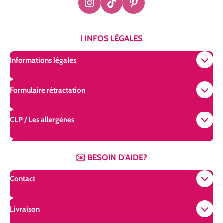
I
T
P
n
i
i
s
k
n
t
T
t
ℹ️ INFOS LÉGALES
a
o
e
g
k
r
Informations légales
r
e
a
s
m
t
Formulaire rétractation
CLP / Les allergènes
✉️ BESOIN D'AIDE?
Contact
Livraison