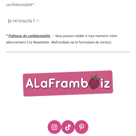
confidentialité* .
Je m'inscris ! ✨
*
Politique de confidentialité
- Vous pouvez résilier à tout moment votre
abonnement à la Newsletter Alaframboiz via le formulaire de contact.
I
T
P
n
i
i