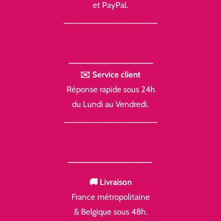
et PayPal.
___________________
___________________
✉️ Service client
Réponse rapide sous 24h
du Lundi au Vendredi.
___________________
___________________
🚚 Livraison
France métropolitaine
& Belgique sous 48h.