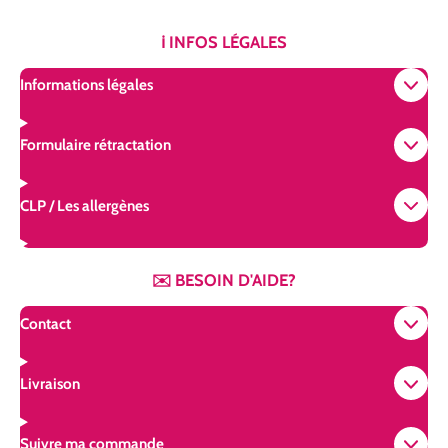
s
k
n
t
T
t
ℹ️ INFOS LÉGALES
a
o
e
g
k
r
Informations légales
r
e
a
s
m
t
Formulaire rétractation
CLP / Les allergènes
✉️ BESOIN D'AIDE?
Contact
Livraison
Suivre ma commande