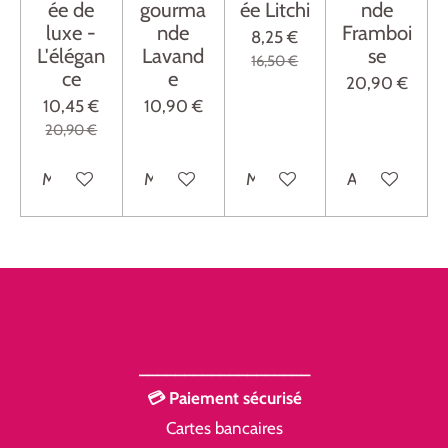
ée de
gourma
ée Litchi
nde
luxe -
nde
Framboi
8,25 €
L'élégan
Lavand
se
16,50 €
ce
e
20,90 €
10,45 €
10,90 €
20,90 €
M'avertir si disponible
M'avertir si disponible
M'avertir si disponible
Ajouter au pan
___________________
💳 Paiement sécurisé
Cartes bancaires