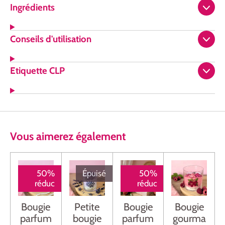
Ingrédients
Conseils d'utilisation
Etiquette CLP
Vous
aimerez
également
50%
Épuisé
50%
réduc
réduc
Bougie
Petite
Bougie
Bougie
parfum
bougie
parfum
gourma