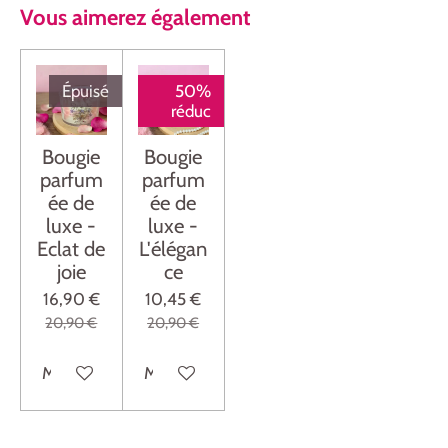
Vous
aimerez
également
Épuisé
50%
réduc
Bougie
Bougie
parfum
parfum
ée de
ée de
luxe -
luxe -
Eclat de
L'élégan
joie
ce
16,90 €
10,45 €
20,90 €
20,90 €
M'avertir si disponible
M'avertir si disponible