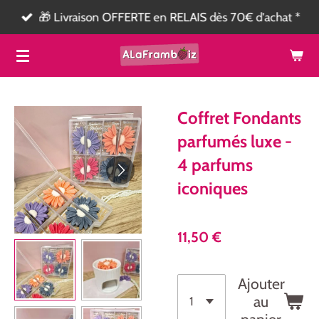
🎁 Livraison OFFERTE en RELAIS dès 70€ d'achat *
Passer
au
contenu
principal
Coffret Fondants
parfumés luxe -
4 parfums
iconiques
11,50 €
Ajouter
au