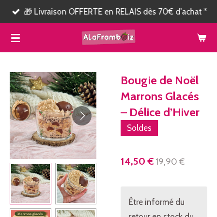
🎁 Livraison OFFERTE en RELAIS dès 70€ d'achat *
Passer
au
contenu
principal
Bougie de Noël
Marrons Glacés
– Délice d’Hiver
Soldes
14,50 €
19,90 €
Être informé du
retour en stock du