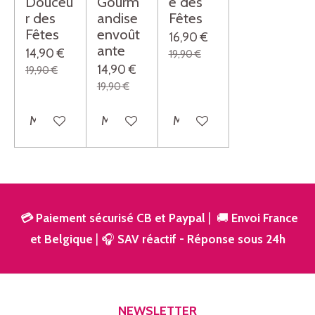
Douceu
Gourm
e des
r des
andise
Fêtes
Fêtes
envoût
16,90 €
ante
14,90 €
19,90 €
14,90 €
19,90 €
19,90 €
M'avertir si disponible
M'avertir si disponible
M'avertir si disponible
💳 Paiement sécurisé CB et Paypal
| 🚚
Envoi France
et Belgique
| 🎧
SAV réactif - Réponse sous 24h
NEWSLETTER