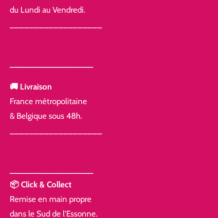
du Lundi au Vendredi.
___________________
___________________
🚚 Livraison
France métropolitaine
& Belgique sous 48h.
___________________
___________________
📦 Click & Collect
Remise en main propre
dans le Sud de l'Essonne.