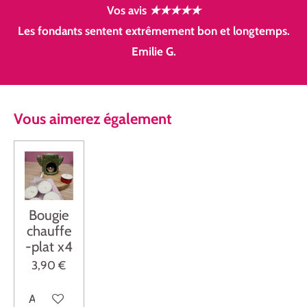
Vos avis
★★★★★
Les fondants sentent extrêmement bon et longtemps.
Emilie G.
Vous
aimerez
également
Bougie
chauffe
-plat x4
3,90 €
Ajouter au panier