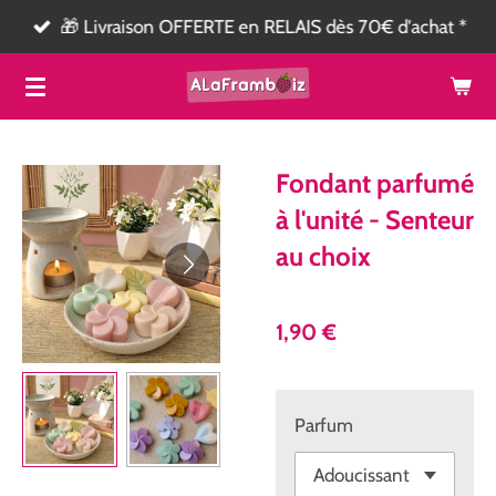
🎁 Livraison OFFERTE en RELAIS dès 70€ d'achat *
Passer
au
contenu
principal
Fondant parfumé
à l'unité - Senteur
au choix
1,90 €
Parfum